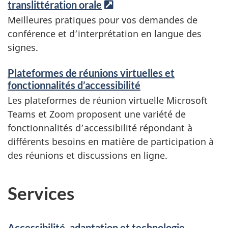
translittération orale
L
i
Meilleures pratiques pour vos demandes de
e
conférence et d’interprétation en langue des
n
signes.
i
n
Plateformes de réunions virtuelles et
t
fonctionnalités d’accessibilité
e
Les plateformes de réunion virtuelle Microsoft
r
Teams et Zoom proposent une variété de
n
e
fonctionnalités d’accessibilité répondant à
différents besoins en matière de participation à
des réunions et discussions en ligne.
Services
Accessibilité, adaptation et technologie