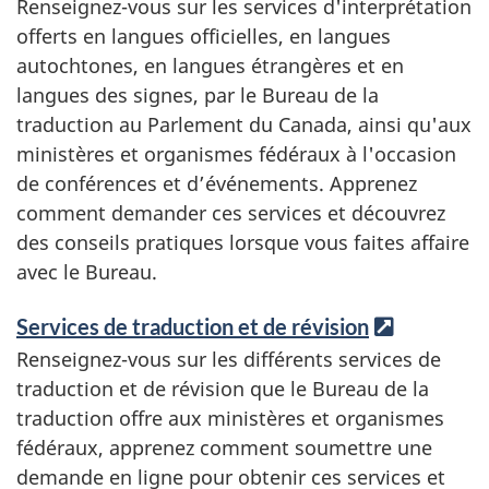
i
Renseignez-vous sur les services d'interprétation
e
offerts en langues officielles, en langues
n
autochtones, en langues étrangères et en
i
langues des signes, par le Bureau de la
n
traduction au Parlement du Canada, ainsi qu'aux
t
ministères et organismes fédéraux à l'occasion
e
de conférences et d’événements. Apprenez
r
n
comment demander ces services et découvrez
e
des conseils pratiques lorsque vous faites affaire
avec le Bureau.
Services de traduction et de révision
L
i
Renseignez-vous sur les différents services de
e
traduction et de révision que le Bureau de la
n
traduction offre aux ministères et organismes
i
fédéraux, apprenez comment soumettre une
n
demande en ligne pour obtenir ces services et
t