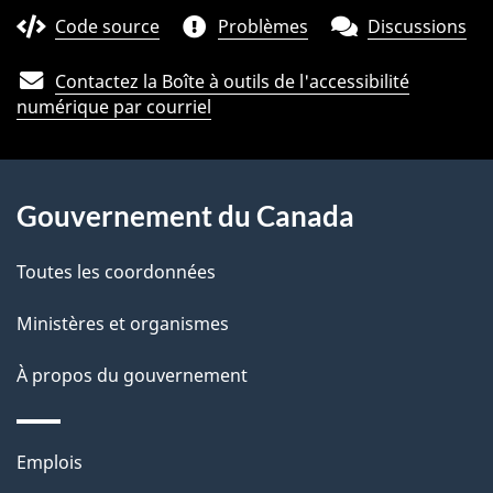
e
Code source
Problèmes
Discussions
l
Contactez la Boîte à outils de l'accessibilité
a
numérique par courriel
p
À
a
Gouvernement du Canada
propos
g
de
Toutes les coordonnées
e
ce
Ministères et organismes
site
À propos du gouvernement
Thèmes
Emplois