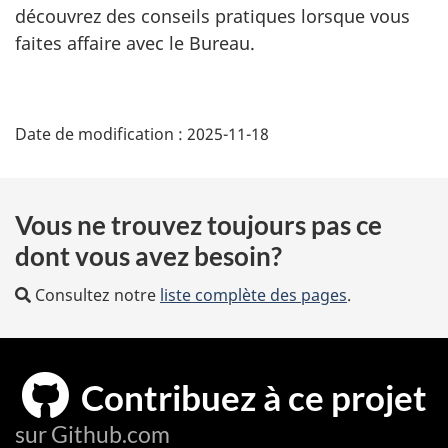
découvrez des conseils pratiques lorsque vous
e
faites affaire avec le Bureau.
r
n
e
D
Date de modification :
2025-11-18
é
t
Vous ne trouvez toujours pas ce
a
dont vous avez besoin?
i
Consultez notre
liste complète des pages
.
l
s
Contribuez à ce projet
d
sur Github.com