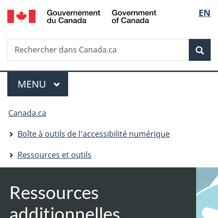
/
Sélec
EN
Passer
Passer
Government
au
à
de
of
contenu
la
Canada
Recherche
Rechercher
principal
version
la
dans
HTML
Rech
Canada.ca
simplifiée
langu
Menu
MENU
PRINCIPAL
Piste
Canada.ca
de
Boîte à outils de l'accessibilité numérique
navigation
Ressources et outils
Ressources
additionnelles